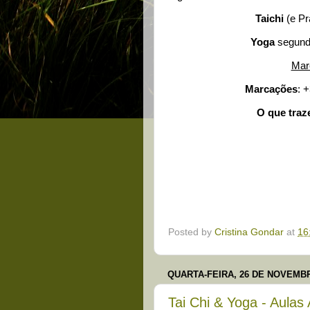
Taichi
(e Pr
Yoga
segund
Marc
Marcações
: 
O que traz
Posted by
Cristina Gondar
at
16
QUARTA-FEIRA, 26 DE NOVEMBR
Tai Chi & Yoga - Aulas