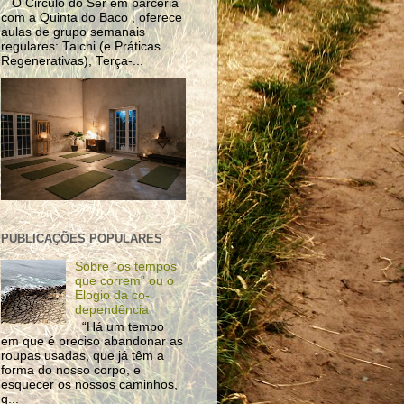
O Circulo do Ser em parceria
com a Quinta do Baco , oferece
aulas de grupo semanais
regulares: Taichi (e Práticas
Regenerativas), Terça-...
PUBLICAÇÕES POPULARES
Sobre “os tempos
que correm” ou o
Elogio da co-
dependência
“Há um tempo
em que é preciso abandonar as
roupas usadas, que já têm a
forma do nosso corpo, e
esquecer os nossos caminhos,
q...