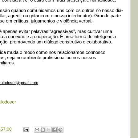
os convida a ver o outro com mais presença e humanidade.
essão quando comunicamos uns com os outros no nosso dia-
tar, agredir ou gritar com o nosso interlocutor). Grande parte
 em críticas, julgamentos e violência verbal.
apenas evitar palavras “agressivas”, mas cultivar uma
a a conexão e a cooperação. É uma forma de inteligência
ção, promovendo um diálogo construtivo e colaborativo.
tica muda o modo como nos relacionamos connosco
, seja no ambiente profissional ou nos nossos
iliares.
rculodoser@gmail.com
ulodoser
:57:00