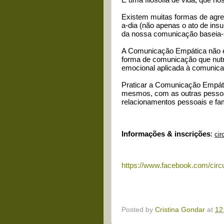
É uma filosofia de vida, que n
Existem muitas formas de agr
a-dia (não apenas o ato de insul
da nossa comunicação baseia-se
A Comunicação Empática não é 
forma de comunicação que nutr
emocional aplicada à comunica
Praticar a Comunicação Empá
mesmos, com as outras pessoas
relacionamentos pessoais e fam
Informações & inscrições
:
ci
https://www.facebook.com/circ
Posted by
Cristina Gondar
at
12