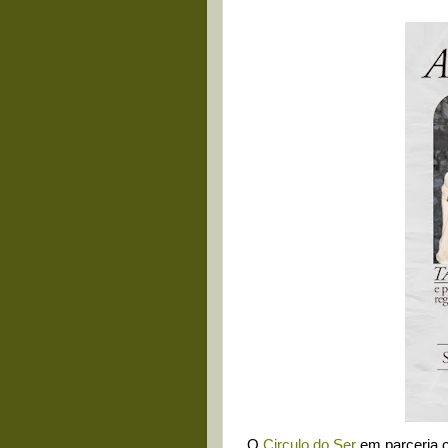
O
Circulo do Ser
em parceria