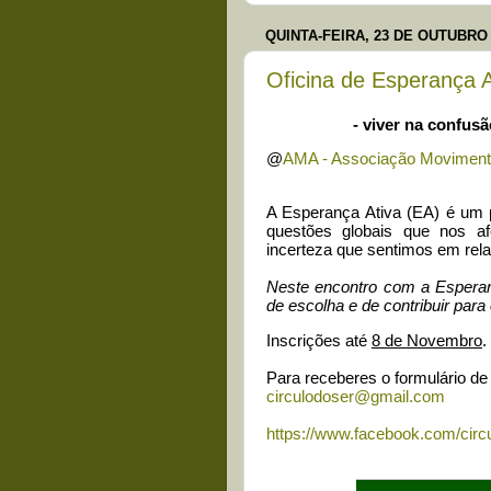
QUINTA-FEIRA, 23 DE OUTUBRO 
Oficina de Esperança 
- viver na confus
@
AMA - Associação Moviment
A Esperança Ativa (EA) é um
questões globais que nos af
incerteza que sentimos em rela
Neste encontro com a Esperan
de escolha e de contribuir pa
Inscrições até
8 de Novembro
.
Para receberes o formulário de 
circulodoser@gmail.com
https://www.facebook.com/circ