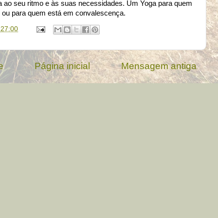
a ao seu ritmo e às suas necessidades. Um Yoga para quem
el ou para quem está em convalescença.
:27:00
e
Página inicial
Mensagem antiga