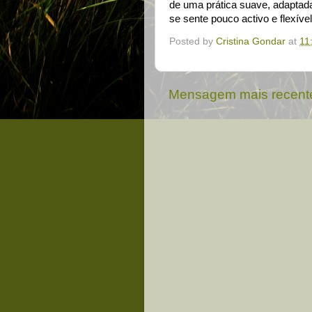
de uma prática suave, adaptad
se sente pouco activo e flexív
Posted by
Cristina Gondar
at
11
Mensagem mais recent