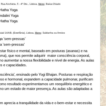
 Rua Anchieta, 5 - 4º Dto., Lisboa,
Metro
: Baixa-Chiado
, Hatha Yoga
undalini Yoga
, Hatha Yoga
aial 14A/B, (Estefânia), Lisboa,
Metro
: Saldanha ou Arroios
oga 'sem-pressas'
ga 'sem-pressas'
tar físico e mental, baseado em posturas (asanas) e na
ma), que nos permite adquirir maior consciência corporal,
mo aumentar a nossa flexibilidade e nível de energia. As aulas
es e capacidades.
nsciência’, ensinado pelo Yogi Bhajan. Posturas e respiração
oso e hormonal, expandem a capacidade pulmonar, purificam
mo resultado experimentamos um reequilíbrio energético e
mo um estado de maior presença. As aulas são adaptadas a
.
m aprecia a tranquilidade da vida e o bem-estar e necessita