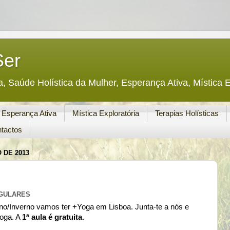
Ser
a, Saúde Holística da Mulher, Esperança Ativa, Mística E
Esperança Ativa
Mística Exploratória
Terapias Holísticas
tactos
 DE 2013
EGULARES
no/Inverno vamos ter +Yoga em Lisboa. Junta-te a nós e
yoga. A
1ª aula é gratuita
.