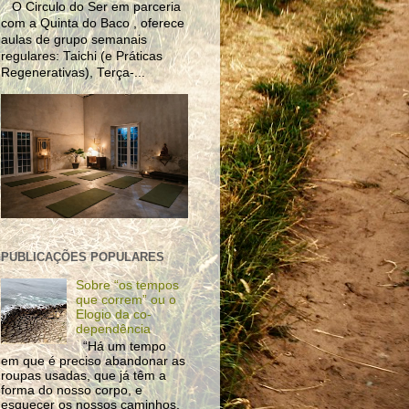
O Circulo do Ser em parceria
com a Quinta do Baco , oferece
aulas de grupo semanais
regulares: Taichi (e Práticas
Regenerativas), Terça-...
PUBLICAÇÕES POPULARES
Sobre “os tempos
que correm” ou o
Elogio da co-
dependência
“Há um tempo
em que é preciso abandonar as
roupas usadas, que já têm a
forma do nosso corpo, e
esquecer os nossos caminhos,