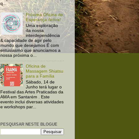
q...
Próxima Oficina de
Esperança Activa!
Uma exploração
da nossa
interdependência
& capacidade de agir pelo
mundo que desejamos É com
entusiasmo que anunciamos a
nossa próxima o...
Oficina de
Massagem Shiatsu
para a Família
Sábado, 14 de
Junho terá lugar o
Festival das Artes Praticadas da
AMA em Santarém . Este
evento inclui diversas atividades
e workshops par...
PESQUISAR NESTE BLOGUE