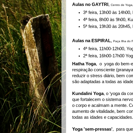
Aulas no GAYTRI
,
Centro de Yoga,
3ª feira, 13h00 às 14h00
4ª feira, 8h00 às 9h00, K
5ª feira, 19h30 às 20h45
Aulas na ESPIRAL
,
Paça Ilha do F
4ª feira, 11h00-12h00, Y
2ª feira, 16h00-17h00 Yo
Hatha Yoga
, o yoga do bem-es
respiração consciente (pranaya
reduzir o stress diário, bem co
são adaptadas a todas as idad
Kundalini Yoga
, o ‘yoga da co
que fortalecem o sistema nerv
o corpo e acalmam a mente. Co
aumento de vitalidade, bem co
todas as idades e capacidades
Yoga 'sem-pressas'
, para que