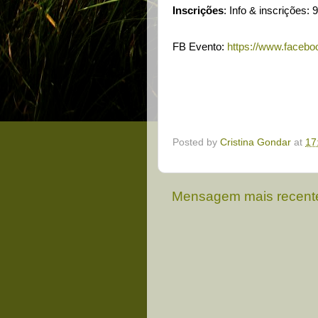
Inscrições
: Info & inscrições:
FB Evento:
https://www.faceb
Posted by
Cristina Gondar
at
17
Mensagem mais recent