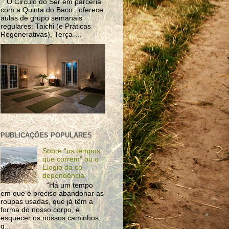
O Circulo do Ser em parceria
com a Quinta do Baco , oferece
aulas de grupo semanais
regulares: Taichi (e Práticas
Regenerativas), Terça-...
PUBLICAÇÕES POPULARES
Sobre “os tempos
que correm” ou o
Elogio da co-
dependência
“Há um tempo
em que é preciso abandonar as
roupas usadas, que já têm a
forma do nosso corpo, e
esquecer os nossos caminhos,
q...