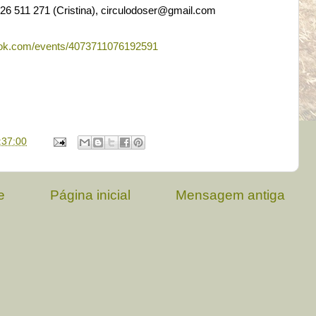
 926 511 271 (Cristina), circulodoser@gmail.com
ook.com/events/4073711076192591
:37:00
e
Página inicial
Mensagem antiga