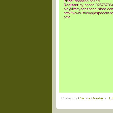
Price
: donation based
Register
by phone 925767864
ola@littleyogaspacelisboa.co
http://www.littleyogaspacelisb
om/
Posted by
Cristina Gondar
at
13