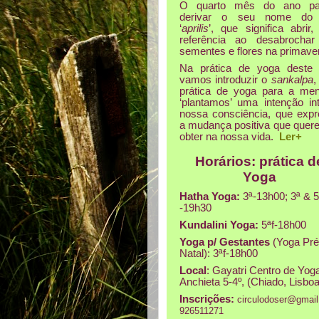
O quarto mês do ano pa
derivar o seu nome do l
‘
aprilis
’, que significa abrir
referência ao desabrochar
sementes e flores na primave
Na prática de yoga deste
vamos introduzir o
sankalpa
,
prática de yoga para a men
‘plantamos’ uma intenção int
nossa consciência, que exp
a mudança positiva que que
obter na nossa vida.
Ler+
Horários: prática d
Yoga
Hatha Yoga:
3ª-13h00; 3ª & 5
-19h30
Kundalini Yoga:
5ªf-18h00
Yoga p/ Gestantes
(Yoga Pré
Natal): 3ªf-18h00
Local
: Gayatri Centro de Yoga
Anchieta 5-4º, (Chiado, Lisboa
Inscrições:
circulodoser@gmai
926511271