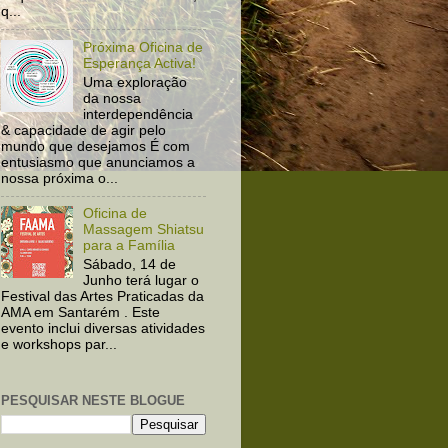
q...
Próxima Oficina de
Esperança Activa!
Uma exploração
da nossa
interdependência
& capacidade de agir pelo
mundo que desejamos É com
entusiasmo que anunciamos a
nossa próxima o...
Oficina de
Massagem Shiatsu
para a Família
Sábado, 14 de
Junho terá lugar o
Festival das Artes Praticadas da
AMA em Santarém . Este
evento inclui diversas atividades
e workshops par...
PESQUISAR NESTE BLOGUE