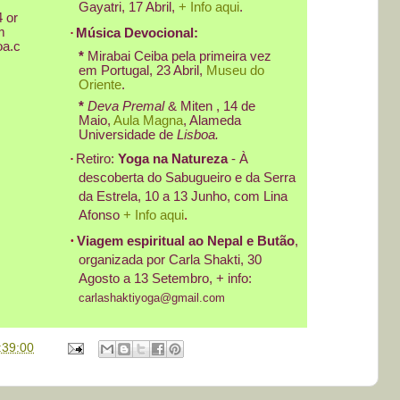
Gayatri, 17 Abril,
+ Info aqui
.
 or
m
·
Música Devocional:
oa.c
*
Mirabai Ceiba pela primeira vez
em Portugal, 23 Abril,
Museu do
Oriente
.
*
Deva Premal
& Miten , 14 de
Maio,
Aula Magna
, Alameda
Universidade de
Lisboa.
·
Retiro:
Yoga na Natureza
- À
descoberta do Sabugueiro e da Serra
da Estrela, 10 a 13 Junho, com Lina
.
Afonso
+ Info aqui
·
Viagem espiritual ao Nepal e Butão
,
organizada por Carla Shakti, 30
Agosto a 13 Setembro, + info:
carlashaktiyoga@gmail.com
:39:00