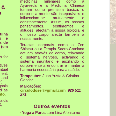
medicinas milenares como a
Ayurveda e a Medicina Chinesa
 &
tomam como premissa básica: o
n
corpo e a mente são inseparáveis e
influenciam-se mutuamente e
constantemente. Assim, os nossos
pensamentos, sentimentos e
atitudes, afectam a nossa biologia, e
tilha
o nosso corpo afecta também a
as e
nossa mente.
a de
Terapias corporais como o Zen
.
(em
Shiatsu ou a Terapia Sacro-Craniana
actuam através do corpo, relaxando
s for
o sistema nervoso, activando o
sistema imunitário e auxiliando o
tives
corpo-mente a encontrar e manter a
ritual
harmonia necessária para a saúde.
ent,
Terapeutas:
Juan Yusta & Cristina
 and
Gondar
n);
goals
Marcações:
ed as
circulodoser@gmail.com
,
926 511
nfo.
271
ua da
3,
Outros eventos
·
Yoga a Pares
com Lina Afonso no