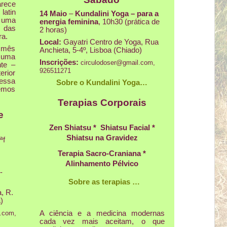
rece
atin
14 Maio
–
Kundalini Yoga – para a
, uma
energia feminina
, 10h30 (prática de
 das
2 horas)
ra.
Local:
Gayatri Centro de Yoga, Rua
 mês
Anchieta, 5-4º, Lisboa (Chiado)
 uma
Inscrições:
circulodoser@gmail.com
,
te –
926511271
erior
ressa
Sobre o Kundalini Yoga…
remos
Terapias Corporais
e
Zen Shiatsu *
Shiatsu Facial *
Shiatsu na Gravidez
ªf
Terapia Sacro-Craniana *
Alinhamento Pélvico
-
Sobre as terapias …
, R.
)
A ciência e a medicina modernas
l.com
,
cada vez mais aceitam, o que