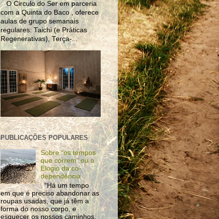
O Circulo do Ser em parceria
com a Quinta do Baco , oferece
aulas de grupo semanais
regulares: Taichi (e Práticas
Regenerativas), Terça-...
PUBLICAÇÕES POPULARES
Sobre “os tempos
que correm” ou o
Elogio da co-
dependência
“Há um tempo
em que é preciso abandonar as
roupas usadas, que já têm a
forma do nosso corpo, e
esquecer os nossos caminhos,