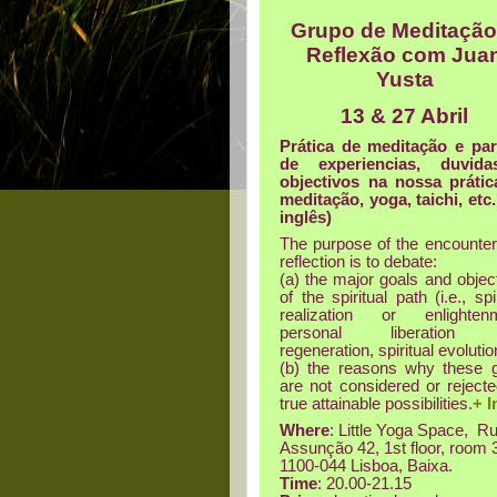
Grupo de Meditação
Reflexão com Jua
Yusta
13 & 27 Abril
Prática de meditação e par
de experiencias, duvid
objectivos na nossa prátic
meditação, yoga, taichi, etc
inglês)
The purpose of the encounter
reflection is to debate:
(a) the major goals and objec
of the spiritual path (i.e., spi
realization or enlightenm
personal liberation
regeneration, spiritual evolutio
(b) the reasons why these 
are not considered or reject
true attainable possibilities.
+ I
Where
: Little Yoga Space, R
Assunção 42, 1st floor, room 
1100-044 Lisboa, Baixa.
Time
: 20.00-21.15