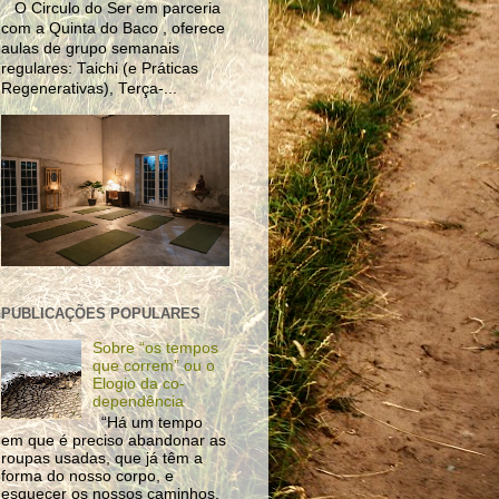
O Circulo do Ser em parceria
com a Quinta do Baco , oferece
aulas de grupo semanais
regulares: Taichi (e Práticas
Regenerativas), Terça-...
PUBLICAÇÕES POPULARES
Sobre “os tempos
que correm” ou o
Elogio da co-
dependência
“Há um tempo
em que é preciso abandonar as
roupas usadas, que já têm a
forma do nosso corpo, e
esquecer os nossos caminhos,