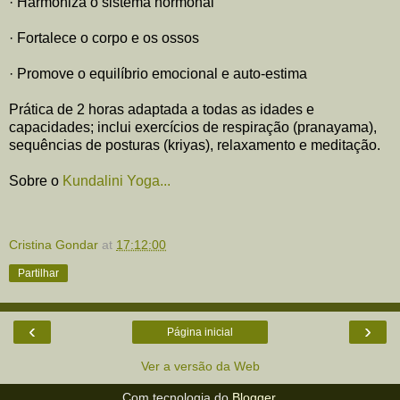
· Harmoniza o sistema hormonal
· Fortalece o corpo e os ossos
· Promove o equilíbrio emocional e auto-estima
Prática de 2 horas adaptada a todas as idades e
capacidades; inclui exercícios de respiração (pranayama),
sequências de posturas (kriyas), relaxamento e meditação.
Sobre o
Kundalini Yoga...
Cristina Gondar
at
17:12:00
Partilhar
‹
›
Página inicial
Ver a versão da Web
Com tecnologia do
Blogger
.